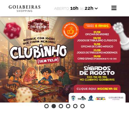
10h
22h
ABERTO
às