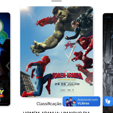
‹
›
Classificação:
12 anos