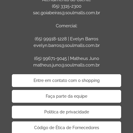
(65) 3315-2300
sac.goiabeiras@soulmalls.com.br
Comercial:
(65) 99918-1228 | Evelyn Barros
evelyn.barros@soulmalls.com.br
(65) 99671-9045 | Matheus Juno
matheus.juno@soulmalls.com.br
Entre em contato com o shopping
Faça parte da equipe
Politica de privacidade
Código de Ética de Fornecedores