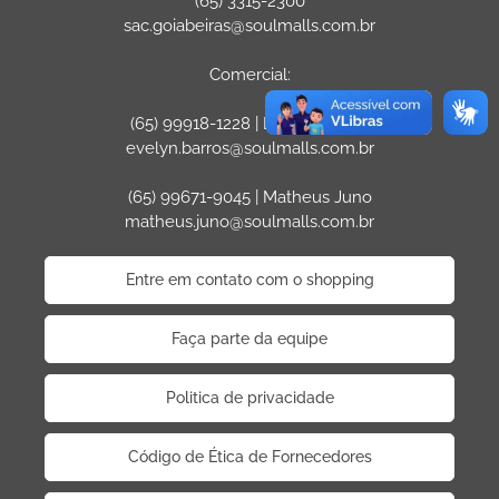
(65) 3315-2300
sac.goiabeiras@soulmalls.com.br
Comercial:
(65) 99918-1228 | Evelyn Barros
evelyn.barros@soulmalls.com.br
(65) 99671-9045 | Matheus Juno
matheus.juno@soulmalls.com.br
Entre em contato com o shopping
Faça parte da equipe
Politica de privacidade
Código de Ética de Fornecedores