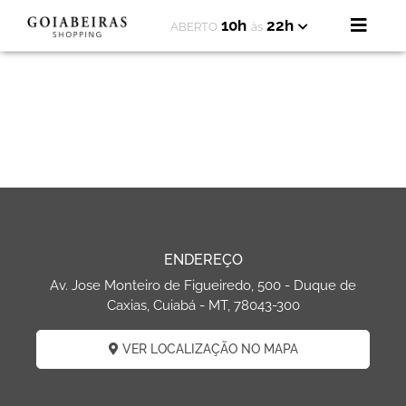
10h
22h
ABERTO
às
ENDEREÇO
Av. Jose Monteiro de Figueiredo, 500 - Duque de
Caxias, Cuiabá - MT, 78043-300
VER LOCALIZAÇÃO NO MAPA