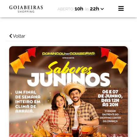
10h
22h
ABERTO
às
Voltar