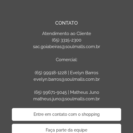
CONTATO
Atendimento ao Cliente
(65) 3315-2300
sac.goiabeiras@soulmalls.com.br
Comercial:
(65) 99918-1228 | Evelyn Barros
evelyn.barros@soulmalls.com.br
(65) 99671-9045 | Matheus Juno
matheus.juno@soulmalls.com.br
Entre em contato com o shopping
Faça parte da equipe