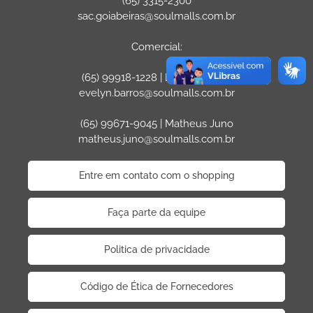
(65) 3315-2300
sac.goiabeiras@soulmalls.com.br
Comercial:
(65) 99918-1228 | Evelyn Barros
evelyn.barros@soulmalls.com.br
(65) 99671-9045 | Matheus Juno
matheus.juno@soulmalls.com.br
Entre em contato com o shopping
Faça parte da equipe
Politica de privacidade
Código de Ética de Fornecedores