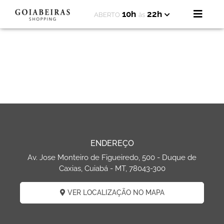
10h
22h
ABERTO
às
ENDEREÇO
Av. Jose Monteiro de Figueiredo, 500 - Duque de
Caxias, Cuiabá - MT, 78043-300
VER LOCALIZAÇÃO NO MAPA