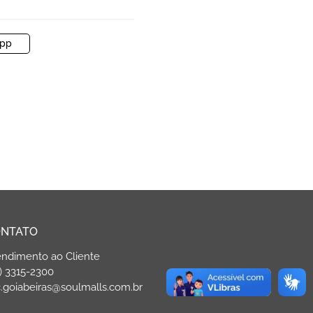
pp
NTATO
endimento ao Cliente
) 3315-2300
.goiabeiras@soulmalls.com.br