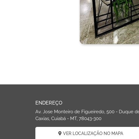
ENDEREÇO
Av. Jose Monteiro de Figueiredo, 500 - Duque d
Caxias, Cuiabá - MT, 78043-300
VER LOCALIZAÇÃO NO MAPA