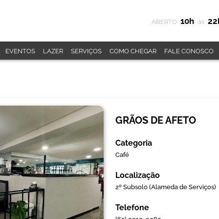
10h
22
ABERTO
às
EVENTOS
LAZER
SERVIÇOS
COMO CHEGAR
FALE CONOSCO
GRÃOS DE AFETO
Categoria
Café
Localização
2º Subsolo (Alameda de Serviços)
Telefone