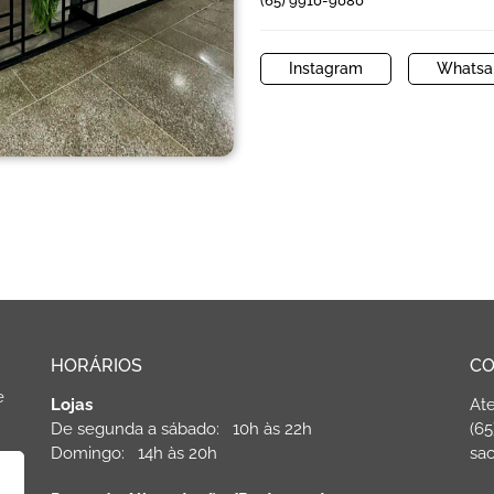
(65) 9910-9080
Instagram
Whatsa
HORÁRIOS
CO
e
Lojas
At
De segunda a sábado: 10h às 22h
(65
Domingo: 14h às 20h
sac