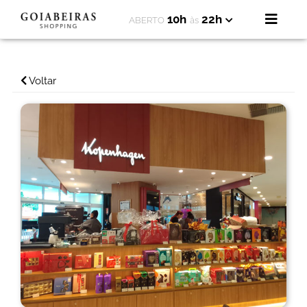
10h
22h
ABERTO
às
Voltar