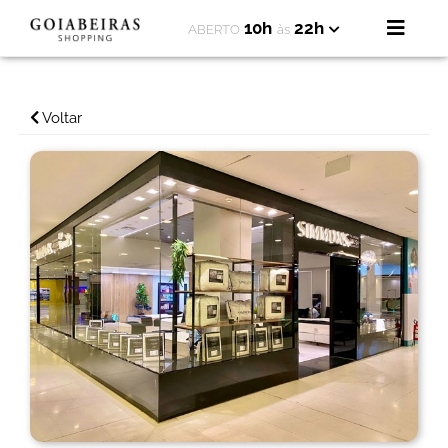
10h
22h
ABERTO
às
Voltar