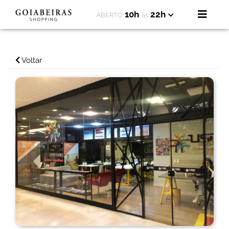
10h
22h
ABERTO
às
Voltar