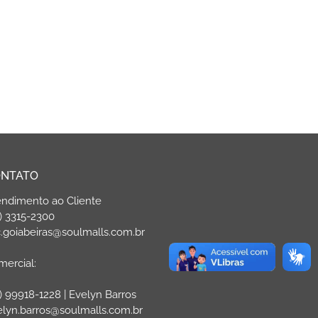
NTATO
endimento ao Cliente
) 3315-2300
.goiabeiras@soulmalls.com.br
ercial:
) 99918-1228 | Evelyn Barros
elyn.barros@soulmalls.com.br