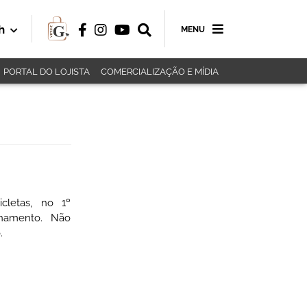
h
MENU
PORTAL DO LOJISTA
COMERCIALIZAÇÃO E MÍDIA
icletas, no 1º
onamento. Não
.