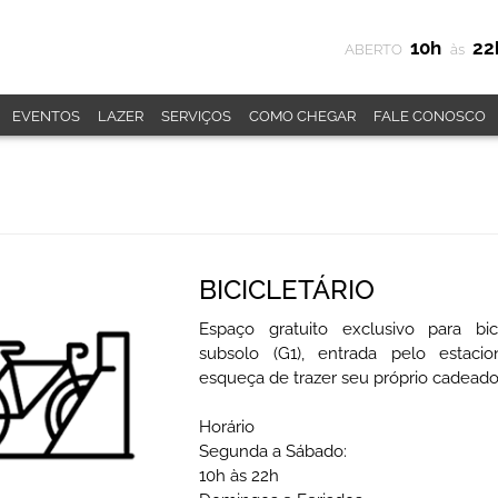
10h
22
ABERTO
às
EVENTOS
LAZER
SERVIÇOS
COMO CHEGAR
FALE CONOSCO
BICICLETÁRIO
Espaço gratuito exclusivo para bic
subsolo (G1), entrada pelo estaci
esqueça de trazer seu próprio cadeado
Horário
Segunda a Sábado:
10h às 22h